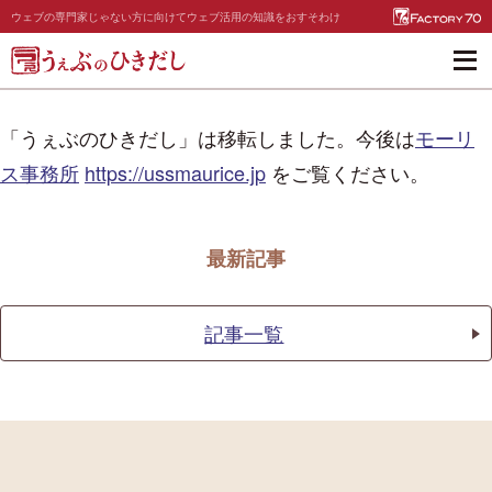
Skip
ウェブの専門家じゃない方に向けてウェブ活用の知識をおすそわけ
to
Ope
Content
Navi
ウェブ活用って?
「うぇぶのひきだし」は移転しました。今後は
モーリ
事業タイプ別のコツ
ス事務所
https://ussmaurice.jp
をご覧ください。
SNSとの関係
ウェブサイトを作る
最新記事
考え方
デザイン
記事一覧
技術・ツール
公開後