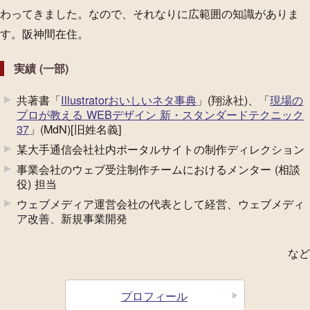
t
わってきました。なので、それなりに広範囲の知識がありま
e
す。阪神間在住。
r
)
実績 (一部)
共著書「
Illustratorおいしいネタ事典
」(翔泳社)、「
現場の
プロが教える WEBデザイン 新・スタンダードテクニック
37
」(MdN)[旧姓名義]
某大手通信会社社内ポータルサイトの制作ディレクション
事業会社のウェブ受注制作チームにおけるメンター (相談
役) 担当
ウェブメディア運営会社の代表として経営、ウェブメディ
ア改善、新規事業開発
など
プロフィール