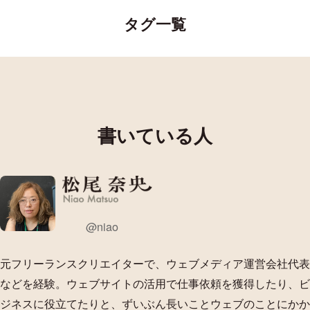
タグ一覧
書いている人
X
@niao
(
T
元フリーランスクリエイターで、ウェブメディア運営会社代表
w
などを経験。ウェブサイトの活用で仕事依頼を獲得したり、ビ
i
t
ジネスに役立てたりと、ずいぶん長いことウェブのことにかか