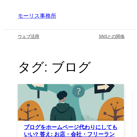
内
モーリス事務所
容
を
ス
ウェブ活用
SNSとの関係
キ
ッ
タグ:
ブログ
プ
ブログをホームページ代わりにしても
いい? 答え: お店・会社・フリーラン