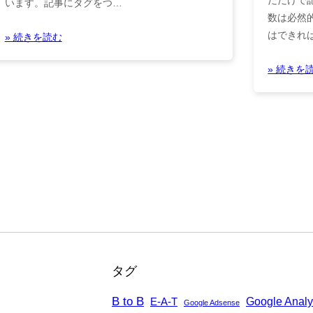
います。記事にタグをつ…
数は必然
はできれ
» 続きを読む
» 続きを
タグ
B to B
Google Analy
E-A-T
Google Adsense