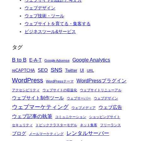
ウェブデザイン
ウェブ技術・ツール
ウェブサイトを育てる・集客する
ビジネスツール&サービス
タグ
B to B
Google Analytics
E-A-T
Google Adsense
SNS
SEO
reCAPTCHA
Twitter
UI
URL
WordPress
WordPressプラグイン
WordPressテーマ
アクセシビリティ
ウェブサイトの収益化
ウェブサイトリニューアル
ウェブサイト制作ツール
ウェブサーバー
ウェブデザイン
ウェブマーケティング
ウェブ広告
ウェブメディア
ウェブ記事の執筆
コミュニケーション
ショッピングサイト
セキュリティ
トピッククラスターモデル
ネット集客
フリーランス
レンタルサーバー
ブログ
メールマーケティング